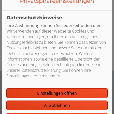
Privatsphäre­einstellungen
helfen Ihnen dabei, die idealen Fliesen für Ihr Bad zu
finden. Gemeinsam erörtern wir, wie Ihr Traumbad
aussehen soll. Basierend darauf präsentieren wir Ihnen
Datenschutzhinweise
eine Auswahl an Fliesen aus verschiedenen Materialien,
Ihre Zustimmung können Sie jederzeit widerrufen.
die perfekt zu Ihren Vorstellungen und dem Rest Ihres
Wir verwenden auf dieser Webseite Cookies und
Bads passen. Bei einem kompletten Neubau achten wir
weitere Technologien, um Ihnen ein bestmögliches
von Anfang an darauf, dass Fliesen, Armaturen und
Nutzungserlebnis zu bieten. Sie können das Setzen von
Keramik perfekt zusammenpassen.
Cookies auch ablehnen und unsere Seite nur mit den
technisch notwendigen Cookies nutzen. Weitere
Informationen, sowie eine detaillierte Übersicht der
Cookies und eingesetzten Technologien finden Sie in
unserer Datenschutzerklärung. Sie können Ihre
Einstellungen jederzeit ändern.
Einstellungen öffnen
Unser Angebot für Sie
Alle ablehnen