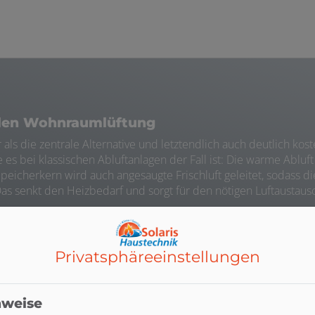
ralen Wohnraumlüftung
r als die zentrale Alternative und letztendlich auch deutlich 
s bei klassischen Abluftanlagen der Fall ist: Die warme Abluft 
Speicherkern wird auch angesaugte Frischluft geleitet, sodass
Das senkt den Heizbedarf und sorgt für den nötigen Luftausta
raumspezifisch eingestellt werden, sodass Sie in jedem Zimmer
schluft frei von Pollen und anderen Allergenen.
Privatsphäre­einstellungen
 Sanierung geplant, sind KfW-Kredite oder Fördermittel möglic
6-6, sodass einer möglichen Förderung nichts mehr im Weg steh
nweise