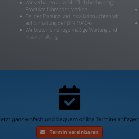
Wir verbauen ausschließlich hochwertige
Produkte führender Marken
Bei der Planung und Installation achten wir
auf Einhaltung der DIN 1946-6
Wir bieten eine regelmäßige Wartung und
Instandhaltung
Jetzt ganz einfach und bequem online Termine anfragen
Termin vereinbaren