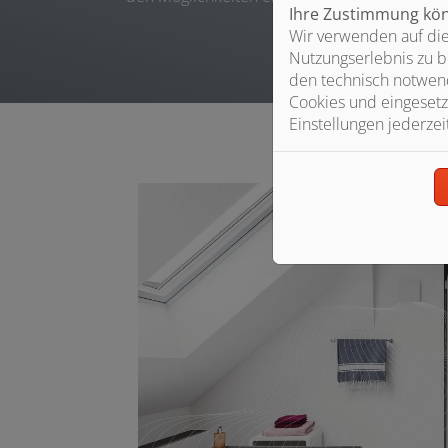
Ihre Zustimmung könn
Wir verwenden auf die
Nutzungserlebnis zu b
den technisch notwend
Cookies und eingesetz
Einstellungen jederzei