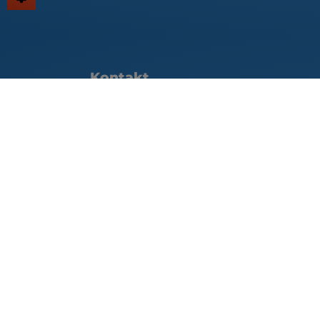
Footer - Kontaktdaten und Öffnungszei
Kontakt
Solaris Haustechnik GmbH
Eichetstr. 3
76456 Kuppenheim
Telefonisch erreichbar unter:
07222 931740
E-Mail:
info@solaris-ht.de