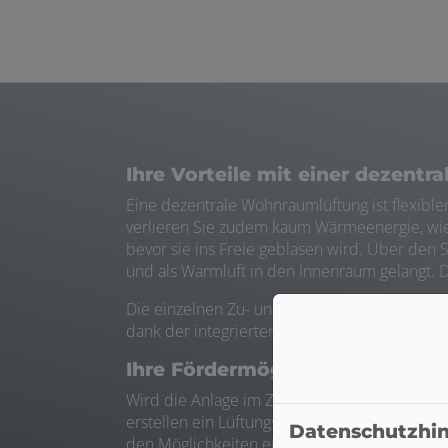
Ihre Vorteile mit einer dezent
Eine dezentrale Wohnraumlüftung ist flexible
verlieren Sie zudem kaum Wärmeenergie, wie e
bevor sie ins Freie geblasen wird. Über den 
und als Warmluft in den Innenraum gelangt. 
Die einzelnen Zu- und Abluftanlagen können 
dank der integrierten Filteranlage ist die Fri
Ihre Fördermöglichkeiten
Wird die Anlage im Zuge einer energetischen
erstellen ein Lüftungskonzept gemäß DIN 194
Datenschutzhi
den Möglichkeiten einer Förderung!