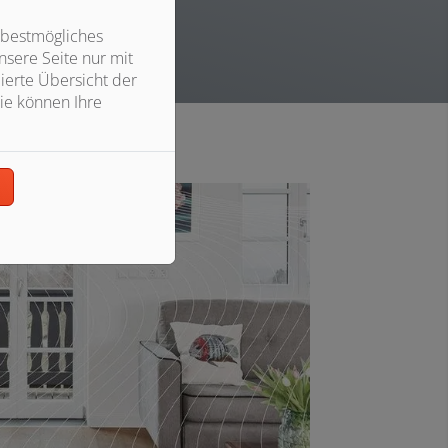
 bestmögliches
sere Seite nur mit
ierte Übersicht der
ie können Ihre
n