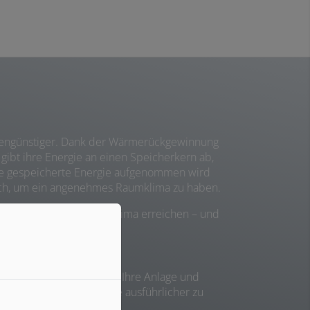
kostengünstiger. Dank der Wärmerückgewinnung
gibt ihre Energie an einen Speicherkern ab,
 die gespeicherte Energie aufgenommen wird
usch, um ein angenehmes Raumklima zu haben.
 das optimale Wohlfühlklima erreichen – und
h. Gemeinsam planen wir Ihre Anlage und
t. Gerne beraten wir Sie ausführlicher zu